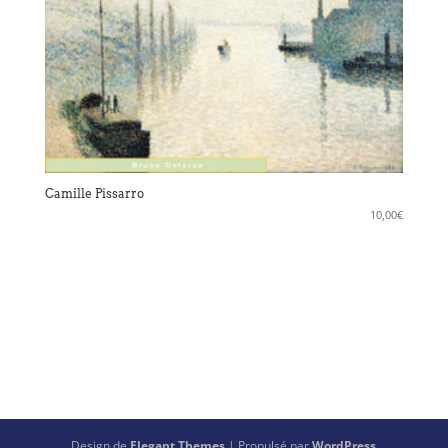
Camille Pissarro
10,00
€
Design de
Elegant Themes
| Propulsé par
WordPress