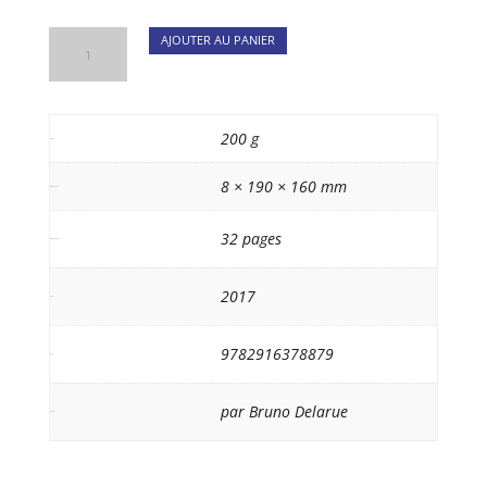
quantité
AJOUTER AU PANIER
de
Paul
Gauguin
200 g
Poids
8 × 190 × 160 mm
Dimensions
32 pages
Nb de pages
2017
date
9782916378879
isbn
par Bruno Delarue
auteur